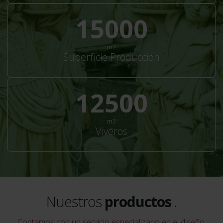
22000
m2
Superficie Producción
18333
m2
Viveros
Nuestros
productos
.
Contamos con un servicio especializado en el diseño,