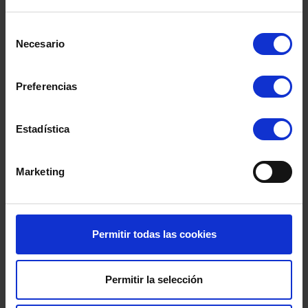
Selección
Necesario
de
consentimiento
Preferencias
INTERFLORA
Estadística
Trabajamos con,
STIHL.
Marketing
VIKING.
ALTUNA.
Permitir todas las cookies
CATRAL.
MATABI.
Permitir la selección